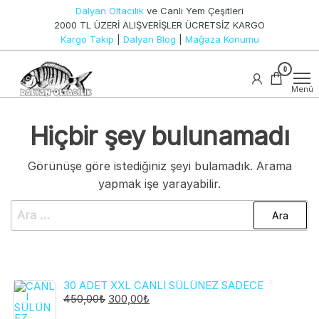
İçeriğe
Dalyan Oltacılık
ve Canlı Yem Çeşitleri
atla
2000 TL ÜZERİ ALIŞVERİŞLER ÜCRETSİZ KARGO
Kargo Takip
|
Dalyan Blog
|
Mağaza Konumu
Canlı
0
Dalyan
Yem ve
Oltacılık
Olta
Menü
Takımları
Hiçbir şey bulunamadı
Görünüşe göre istediğiniz şeyi bulamadık. Arama
yapmak işe yarayabilir.
Arama:
30 ADET XXL CANLI SÜLÜNEZ SADECE
ORIJINAL
ŞU
450,00
₺
300,00
₺
FIYAT:
ANDAKI