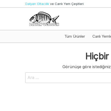
İçeriğe
Dalyan Oltacılık
ve Canlı Yem Çeşitleri
atla
Canlı
Dalyan
Yem ve
Oltacılık
Olta
Takımları
Tüm Ürünler
Canlı Yeml
Hiçbir
Görünüşe göre istediğiniz