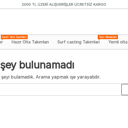
2000 TL ÜZERİ ALIŞVERİŞLER ÜCRETSİZ KARGO
Canli Yem Cesitleri
Yeni Modeller
er
Hazır Olta Takımları
Surf casting Takimlari
Yemli olta
 şey bulunamadı
 şeyi bulamadık. Arama yapmak işe yarayabilir.
Arama: