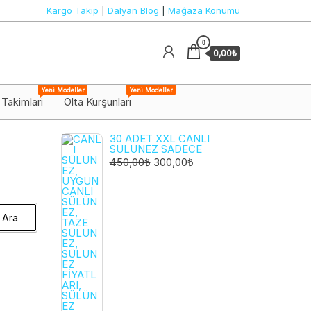
Kargo Takip
|
Dalyan Blog
|
Mağaza Konumu
0
0,00₺
Yeni Modeller
Yeni Modeller
 Takimlari
Olta Kurşunları
30 ADET XXL CANLI
SÜLÜNEZ SADECE
ORIJINAL
ŞU
450,00
₺
300,00
₺
FIYAT:
ANDAKI
450,00₺.
FIYAT:
300,00₺.