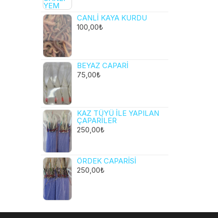
CANLI KAYA KURDU
100,00
₺
BEYAZ CAPARI
75,00
₺
KAZ TÜYÜ ILE YAPILAN
ÇAPARILER
250,00
₺
ÖRDEK CAPARISI
250,00
₺