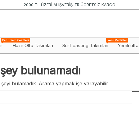
2000 TL ÜZERİ ALIŞVERİŞLER ÜCRETSİZ KARGO
Canli Yem Cesitleri
Yeni Modeller
er
Hazır Olta Takımları
Surf casting Takimlari
Yemli olta
 şey bulunamadı
 şeyi bulamadık. Arama yapmak işe yarayabilir.
Arama: