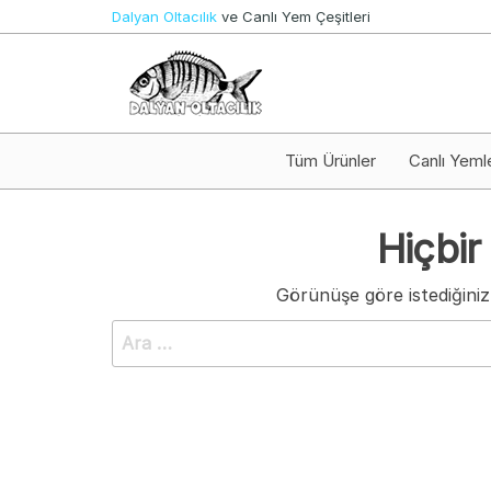
İçeriğe
Dalyan Oltacılık
ve Canlı Yem Çeşitleri
atla
Canlı
Dalyan
Yem ve
Oltacılık
Olta
Takımları
Tüm Ürünler
Canlı Yeml
Hiçbir
Görünüşe göre istediğiniz