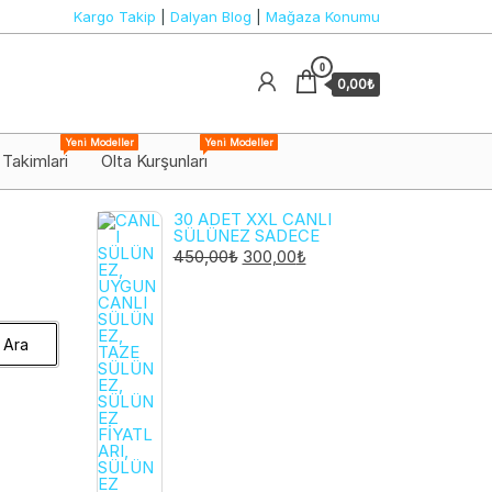
Kargo Takip
|
Dalyan Blog
|
Mağaza Konumu
0
0,00₺
Yeni Modeller
Yeni Modeller
 Takimlari
Olta Kurşunları
30 ADET XXL CANLI
SÜLÜNEZ SADECE
ORIJINAL
ŞU
450,00
₺
300,00
₺
FIYAT:
ANDAKI
450,00₺.
FIYAT:
300,00₺.