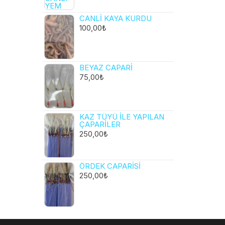
CANLI KAYA KURDU
100,00
₺
BEYAZ CAPARI
75,00
₺
KAZ TÜYÜ ILE YAPILAN
ÇAPARILER
250,00
₺
ÖRDEK CAPARISI
250,00
₺