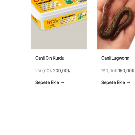
Canli Cin Kurdu
Canli Lugworm
Orijinal
Şu
Orijinal
250,00
₺
200,00
₺
180,00
₺
150,00
₺
fiyat:
andaki
fiyat:
Sepete Ekle
Sepete Ekle
250,00₺.
fiyat:
180,00₺
200,00₺.