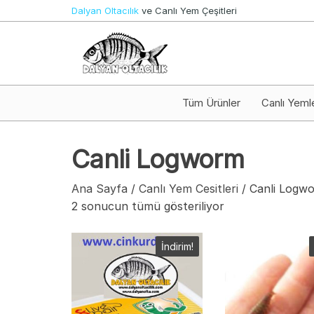
İçeriğe
Dalyan Oltacılık
ve Canlı Yem Çeşitleri
atla
Canlı
Dalyan
Yem ve
Oltacılık
Olta
Takımları
Tüm Ürünler
Canlı Yeml
Canli Logworm
Ana Sayfa
/
Canlı Yem Cesitleri
/ Canli Logw
2 sonucun tümü gösteriliyor
İndirim!