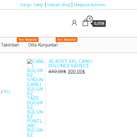
Kargo Takip
|
Dalyan Blog
|
Mağaza Konumu
0
0,00₺
Yeni Modeller
Yeni Modeller
 Takimlari
Olta Kurşunları
30 ADET XXL CANLI
SÜLÜNEZ SADECE
ORIJINAL
ŞU
450,00
₺
300,00
₺
FIYAT:
ANDAKI
450,00₺.
FIYAT:
/
ALL
300,00₺.