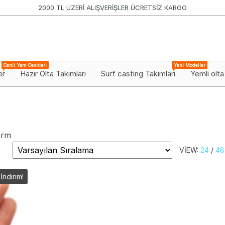
2000 TL ÜZERİ ALIŞVERİŞLER ÜCRETSİZ KARGO
Canli Yem Cesitleri
Yeni Modeller
er
Hazır Olta Takımları
Surf casting Takimlari
Yemli olta
orm
VIEW:
24
/
48
İndirim!