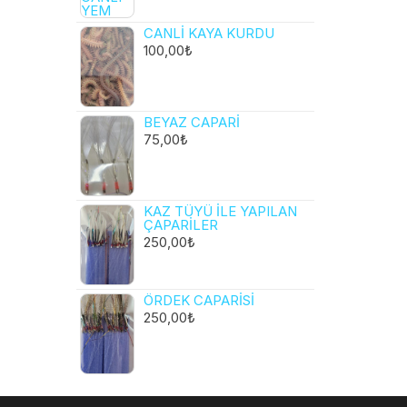
CANLI KAYA KURDU
100,00
₺
BEYAZ CAPARI
75,00
₺
KAZ TÜYÜ ILE YAPILAN
ÇAPARILER
250,00
₺
ÖRDEK CAPARISI
250,00
₺