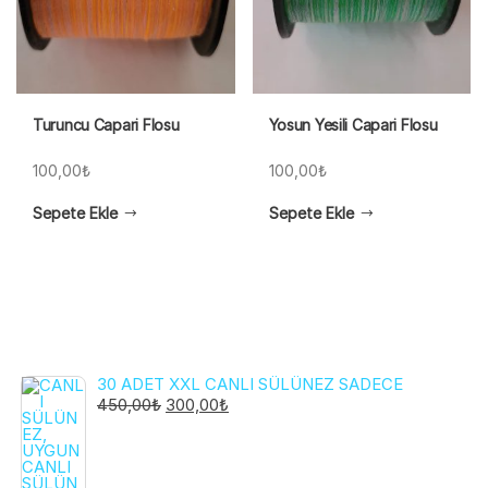
Turuncu Capari Flosu
Yosun Yesili Capari Flosu
100,00
₺
100,00
₺
Sepete Ekle
Sepete Ekle
30 ADET XXL CANLI SÜLÜNEZ SADECE
ORIJINAL
ŞU
450,00
₺
300,00
₺
FIYAT:
ANDAKI
450,00₺.
FIYAT:
300,00₺.