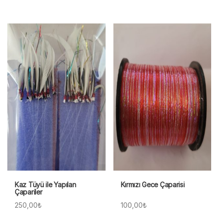
Kaz Tüyü ile Yapılan
Kırmızı Gece Çaparisi
Çapariler
250,00
₺
100,00
₺