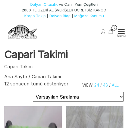
İçeriğe
Dalyan Oltacılık
ve Canlı Yem Çeşitleri
atla
2000 TL ÜZERİ ALIŞVERİŞLER ÜCRETSİZ KARGO
Kargo Takip
|
Dalyan Blog
|
Mağaza Konumu
Canlı
0
Dalyan
Yem ve
Oltacılık
Olta
Menü
Takımları
Capari Takimi
Capari Takimi
Ana Sayfa
/ Capari Takimi
12 sonucun tümü gösteriliyor
VIEW:
24
/
48
/
ALL