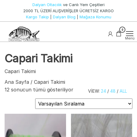
İçeriğe
Dalyan Oltacılık
ve Canlı Yem Çeşitleri
atla
2000 TL ÜZERİ ALIŞVERİŞLER ÜCRETSİZ KARGO
Kargo Takip
|
Dalyan Blog
|
Mağaza Konumu
Canlı
0
Dalyan
Yem ve
Oltacılık
Olta
Menü
Takımları
Capari Takimi
Capari Takimi
Ana Sayfa
/ Capari Takimi
12 sonucun tümü gösteriliyor
VIEW:
24
/
48
/
ALL