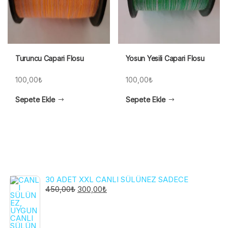
Turuncu Capari Flosu
Yosun Yesili Capari Flosu
100,00
₺
100,00
₺
Sepete Ekle
Sepete Ekle
30 ADET XXL CANLI SÜLÜNEZ SADECE
ORIJINAL
ŞU
450,00
₺
300,00
₺
FIYAT:
ANDAKI
450,00₺.
FIYAT:
300,00₺.