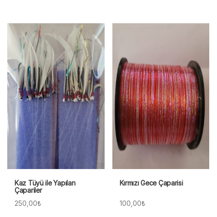
Kaz Tüyü ile Yapılan
Kırmızı Gece Çaparisi
Çapariler
250,00
₺
100,00
₺