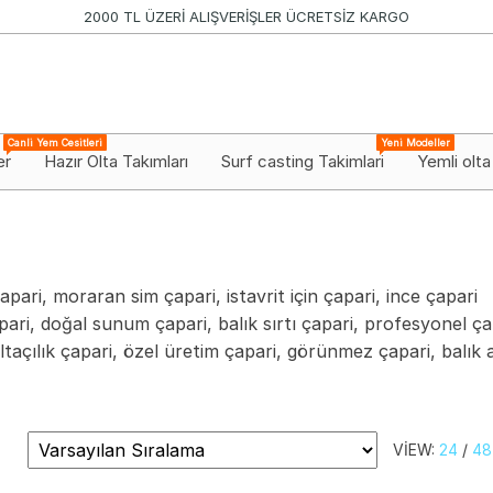
2000 TL ÜZERİ ALIŞVERİŞLER ÜCRETSİZ KARGO
Canli Yem Cesitleri
Yeni Modeller
er
Hazır Olta Takımları
Surf casting Takimlari
Yemli olta
çapari, moraran sim çapari, istavrit için çapari, ince çapari
pari, doğal sunum çapari, balık sırtı çapari, profesyonel ça
oltaçılık çapari, özel üretim çapari, görünmez çapari, balık 
VIEW:
24
/
48