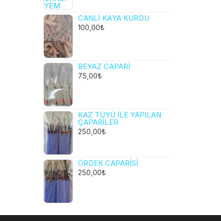
CANLI KAYA KURDU
100,00
₺
BEYAZ CAPARI
75,00
₺
KAZ TÜYÜ ILE YAPILAN
ÇAPARILER
250,00
₺
ÖRDEK CAPARISI
250,00
₺