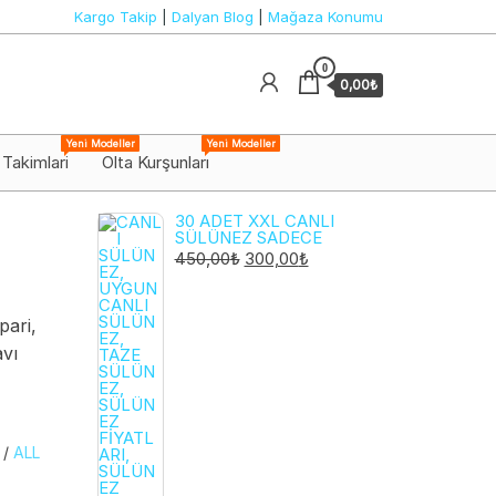
Kargo Takip
|
Dalyan Blog
|
Mağaza Konumu
0
0,00₺
Yeni Modeller
Yeni Modeller
 Takimlari
Olta Kurşunları
30 ADET XXL CANLI
SÜLÜNEZ SADECE
ORIJINAL
ŞU
450,00
₺
300,00
₺
FIYAT:
ANDAKI
450,00₺.
FIYAT:
pari,
300,00₺.
avı
/
ALL