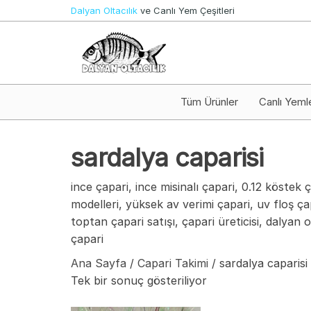
İçeriğe
Dalyan Oltacılık
ve Canlı Yem Çeşitleri
atla
Canlı
Dalyan
Yem ve
Oltacılık
Olta
Takımları
Tüm Ürünler
Canlı Yeml
sardalya caparisi
ince çapari, ince misinalı çapari, 0.12 köstek 
modelleri, yüksek av verimi çapari, uv floş ça
toptan çapari satışı, çapari üreticisi, dalyan 
çapari
Ana Sayfa
/
Capari Takimi
/ sardalya caparisi
Tek bir sonuç gösteriliyor