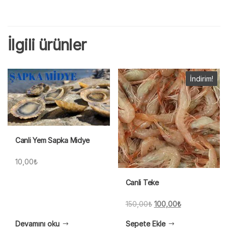
İlgili ürünler
İndirim!
Canli Yem Sapka Midye
10,00
₺
Canli Teke
Orijinal
Şu
150,00
₺
100,00
₺
fiyat:
andaki
Devamını oku
Sepete Ekle
150,00₺.
fiyat: