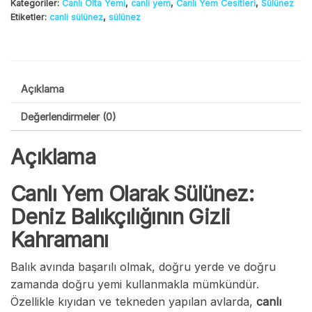
Kategoriler:
Canlı Olta Yemi
,
canli yem
,
Canlı Yem Cesitleri
,
Sülünez
Etiketler:
canli sülünez
,
sülünez
Açıklama
Değerlendirmeler (0)
Açıklama
Canlı Yem Olarak Sülünez:
Deniz Balıkçılığının Gizli
Kahramanı
Balık avında başarılı olmak, doğru yerde ve doğru
zamanda doğru yemi kullanmakla mümkündür.
Özellikle kıyıdan ve tekneden yapılan avlarda,
canlı