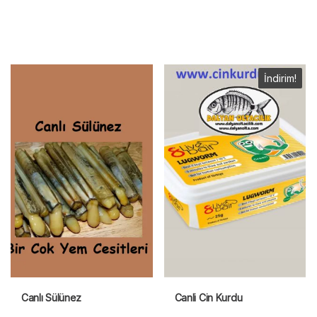
100,00₺.
İndirim!
Canlı Sülünez
Canli Cin Kurdu