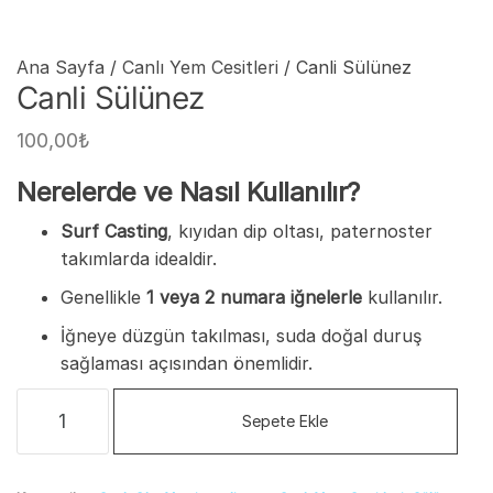
Ana Sayfa
/
Canlı Yem Cesitleri
/ Canli Sülünez
Canli Sülünez
100,00
₺
Nerelerde ve Nasıl Kullanılır?
Surf Casting
, kıyıdan dip oltası, paternoster
takımlarda idealdir.
Genellikle
1 veya 2 numara iğnelerle
kullanılır.
İğneye düzgün takılması, suda doğal duruş
sağlaması açısından önemlidir.
Canli
Sepete Ekle
Sülünez
adet