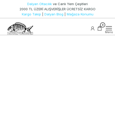
İçeriğe
Dalyan Oltacılık
ve Canlı Yem Çeşitleri
atla
2000 TL ÜZERİ ALIŞVERİŞLER ÜCRETSİZ KARGO
Kargo Takip
|
Dalyan Blog
|
Mağaza Konumu
Canlı
0
Dalyan
Yem ve
Oltacılık
Olta
Menü
Takımları