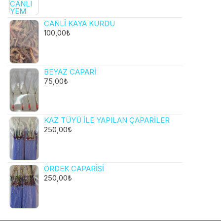
CANLI KAYA KURDU
100,00
₺
BEYAZ CAPARI
75,00
₺
KAZ TÜYÜ ILE YAPILAN ÇAPARILER
250,00
₺
ÖRDEK CAPARISI
250,00
₺