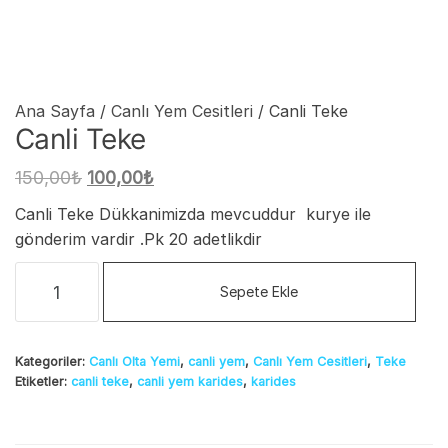
Ana Sayfa
/
Canlı Yem Cesitleri
/ Canli Teke
Canli Teke
Orijinal
Şu
150,00
₺
100,00
₺
fiyat:
andaki
Canli Teke Dükkanimizda mevcuddur kurye ile
150,00₺.
fiyat:
gönderim vardir .Pk 20 adetlikdir
100,00₺.
Canli
Sepete Ekle
Teke
adet
Kategoriler:
Canlı Olta Yemi
,
canli yem
,
Canlı Yem Cesitleri
,
Teke
Etiketler:
canli teke
,
canli yem karides
,
karides