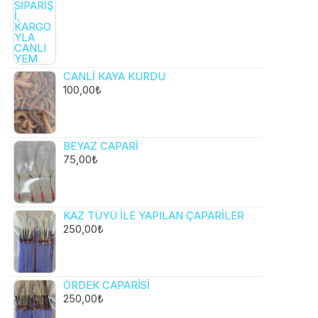
CANLI KAYA KURDU
100,00
₺
BEYAZ CAPARI
75,00
₺
KAZ TÜYÜ ILE YAPILAN ÇAPARILER
250,00
₺
ÖRDEK CAPARISI
250,00
₺