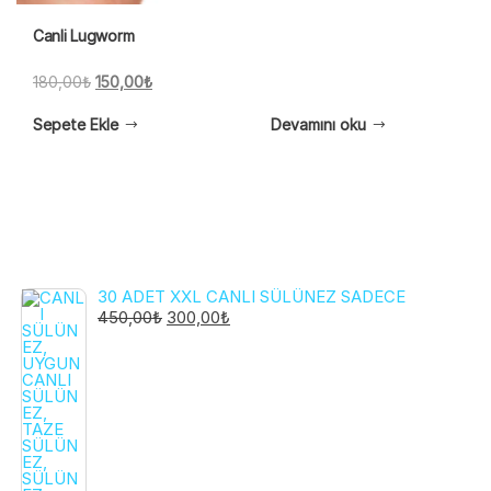
Canli Lugworm
Orijinal
Şu
180,00
₺
150,00
₺
fiyat:
andaki
Sepete Ekle
Devamını oku
180,00₺.
fiyat:
150,00₺.
30 ADET XXL CANLI SÜLÜNEZ SADECE
ORIJINAL
ŞU
450,00
₺
300,00
₺
FIYAT:
ANDAKI
450,00₺.
FIYAT:
300,00₺.