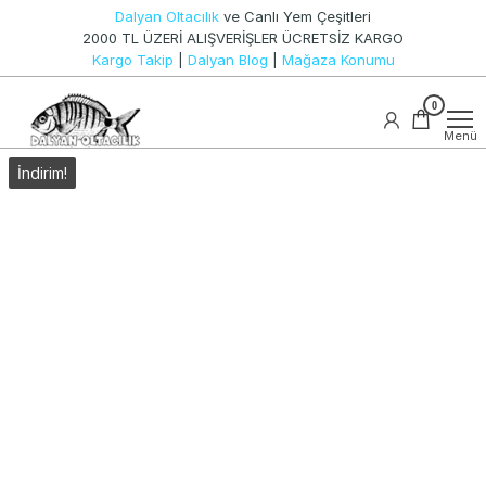
İçeriğe
Dalyan Oltacılık
ve Canlı Yem Çeşitleri
atla
2000 TL ÜZERİ ALIŞVERİŞLER ÜCRETSİZ KARGO
Kargo Takip
|
Dalyan Blog
|
Mağaza Konumu
Canlı
0
Dalyan
Yem ve
Oltacılık
Olta
Menü
Takımları
İndirim!